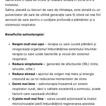
hotelului.
Salina, placată cu blocuri de sare de Himalaya, este dotată cu un
pulverizator de sare de ultimă generație care îți oferă cei mai fini
aerosoli de sare pentru o curățare profundă a plămânilor și a
sistemului respirator.
Beneficiile salinoterapiei:
Respiri mult mai ușor
– terapia cu sare curată plămânii și
revigorează organismul îmbunătățirea sistemului imunitar-
terapia cu sare ucide bacteriile și virusii din sistemul
respirator.
Reduce simptomele –
generate de afecțiunile ORL( rinite,
sinuzite, otite )
Reduce stresul –
aportul de oxigen mai mare și energia
crescută au ca rol reducerea momentelor de stres
Dormi mai bine
– salinoterapia înseamnă un sistem
respirator curat, deci o calitate excelentă a somnului, scade
factorii care cauzează sforăitul
O piele mult mai fina
– sarea uscată acționează la nivelul
microcirculației pielii îmbunătățind regenerarea acesteia